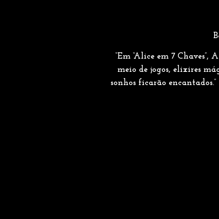
B
“Em “Alice em 7 Chaves”, 
meio de jogos, elixires má
sonhos ficarão encantados.”